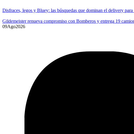
Disfraces, legos y Bluey: las búsquedas que dominan el delivery para
Gildemeister renueva compromiso con Bomberos y entrega 19 camione
09
Ago
2026