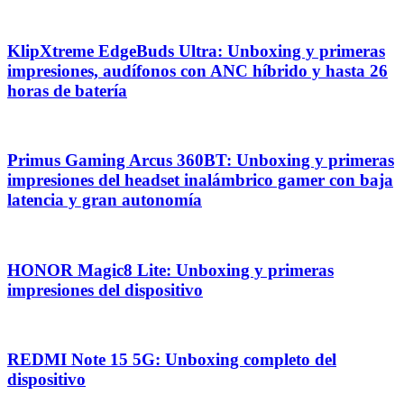
KlipXtreme EdgeBuds Ultra: Unboxing y primeras
impresiones, audífonos con ANC híbrido y hasta 26
horas de batería
Primus Gaming Arcus 360BT: Unboxing y primeras
impresiones del headset inalámbrico gamer con baja
latencia y gran autonomía
HONOR Magic8 Lite: Unboxing y primeras
impresiones del dispositivo
REDMI Note 15 5G: Unboxing completo del
dispositivo