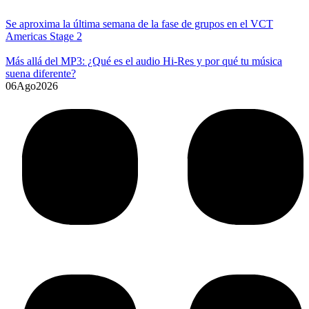
Se aproxima la última semana de la fase de grupos en el VCT
Americas Stage 2
Más allá del MP3: ¿Qué es el audio Hi-Res y por qué tu música
suena diferente?
06
Ago
2026