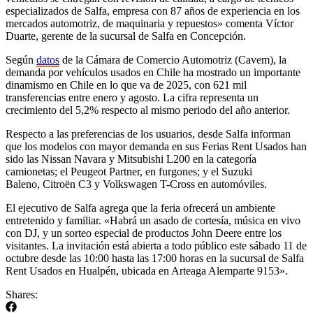
especializados de Salfa, empresa con 87 años de experiencia en los
mercados automotriz, de maquinaria y repuestos» comenta Víctor
Duarte, gerente de la sucursal de Salfa en Concepción.
Según
datos
de la Cámara de Comercio Automotriz (Cavem), la
demanda por vehículos usados en Chile ha mostrado un importante
dinamismo en Chile en lo que va de 2025, con 621 mil
transferencias entre enero y agosto. La cifra representa un
crecimiento del 5,2% respecto al mismo periodo del año anterior.
Respecto a las preferencias de los usuarios, desde Salfa informan
que los modelos con mayor demanda en sus Ferias Rent Usados han
sido las Nissan Navara y Mitsubishi L200 en la categoría
camionetas; el Peugeot Partner, en furgones; y el Suzuki
Baleno, Citroën C3 y Volkswagen T-Cross en automóviles.
El ejecutivo de Salfa agrega que la feria ofrecerá un ambiente
entretenido y familiar. «Habrá un asado de cortesía, música en vivo
con DJ, y un sorteo especial de productos John Deere entre los
visitantes. La invitación está abierta a todo público este sábado 11 de
octubre desde las 10:00 hasta las 17:00 horas en la sucursal de Salfa
Rent Usados en Hualpén, ubicada en Arteaga Alemparte 9153».
Shares: