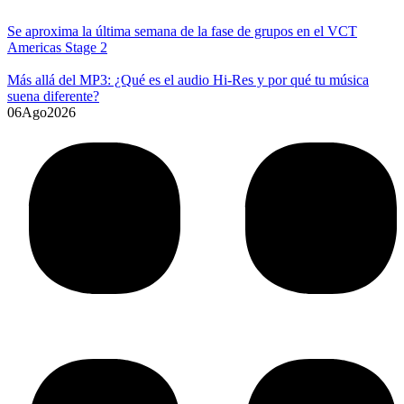
Se aproxima la última semana de la fase de grupos en el VCT
Americas Stage 2
Más allá del MP3: ¿Qué es el audio Hi-Res y por qué tu música
suena diferente?
06
Ago
2026