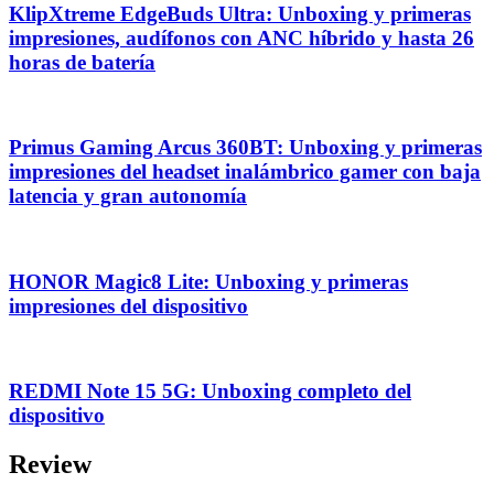
KlipXtreme EdgeBuds Ultra: Unboxing y primeras
impresiones, audífonos con ANC híbrido y hasta 26
horas de batería
Primus Gaming Arcus 360BT: Unboxing y primeras
impresiones del headset inalámbrico gamer con baja
latencia y gran autonomía
HONOR Magic8 Lite: Unboxing y primeras
impresiones del dispositivo
REDMI Note 15 5G: Unboxing completo del
dispositivo
Review