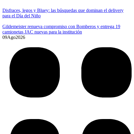
Disfraces, legos y Bluey: las búsquedas que dominan el delivery
para el Día del Niño
Gildemeister renueva compromiso con Bomberos y entrega 19
camionetas JAC nuevas para la institución
09
Ago
2026