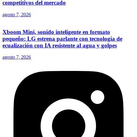
competitivos del mercado
agosto 7, 2026
Xboom Mini, sonido inteligente en formato
pequeño: LG estrena parlante con tecnología de
ecualización con IA resistente al agua y golpes
agosto 7, 2026