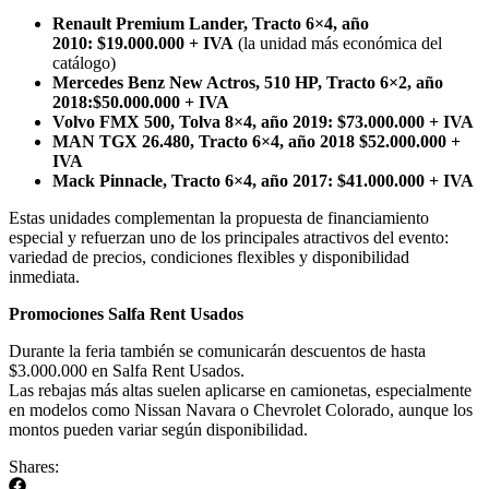
Renault Premium Lander, Tracto 6×4, año
2010:
$19.000.000 + IVA
(la unidad más económica del
catálogo)
Mercedes Benz New Actros, 510 HP, Tracto 6×2, año
2018:$50.000.000 + IVA
Volvo FMX 500, Tolva 8×4, año 2019:
$73.000.000 + IVA
MAN TGX 26.480, Tracto 6×4, año 2018
$52.000.000 +
IVA
Mack Pinnacle, Tracto 6×4, año 2017:
$41.000.000 + IVA
Estas unidades complementan la propuesta de financiamiento
especial y refuerzan uno de los principales atractivos del evento:
variedad de precios, condiciones flexibles y disponibilidad
inmediata.
Promociones Salfa Rent Usados
Durante la feria también se comunicarán descuentos de hasta
$3.000.000 en Salfa Rent Usados.
Las rebajas más altas suelen aplicarse en camionetas, especialmente
en modelos como Nissan Navara o Chevrolet Colorado, aunque los
montos pueden variar según disponibilidad.
Shares: