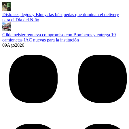
Disfraces, legos y Bluey: las búsquedas que dominan el delivery
para el Día del Niño
Gildemeister renueva compromiso con Bomberos y entrega 19
camionetas JAC nuevas para la institución
09
Ago
2026