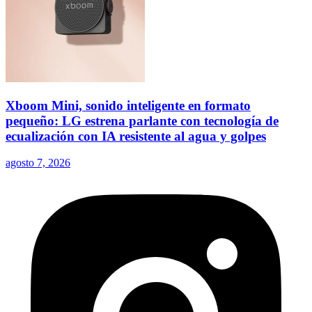
Xboom Mini, sonido inteligente en formato
pequeño: LG estrena parlante con tecnología de
ecualización con IA resistente al agua y golpes
agosto 7, 2026