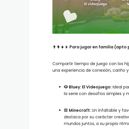
👨‍👩‍👧‍👦
Para jugar en familia (apto 
Compartir tiempo de juego con los hijo
una experiencia de conexión, cariño y
🐶
Bluey: El Videojuego:
Ideal pa
la serie
con desafíos simples y 
🟩
Minecraft:
Un infaltable y fa
destaca por su carácter creativo
mundos juntos, a su propio ritm