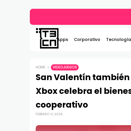
Gildemeister renueva compromiso con Bombe
Apps
Corporativo
Tecnología
HOME
VIDEOJUEGOS
San Valentín también
Xbox celebra el bienes
cooperativo
FEBRERO 11, 2026