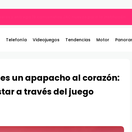
ros y entrega 19 camionetas JAC nuevas para la institución
Telefonía
Videojuegos
Tendencias
Motor
Panora
 es un apapacho al corazón:
tar a través del juego