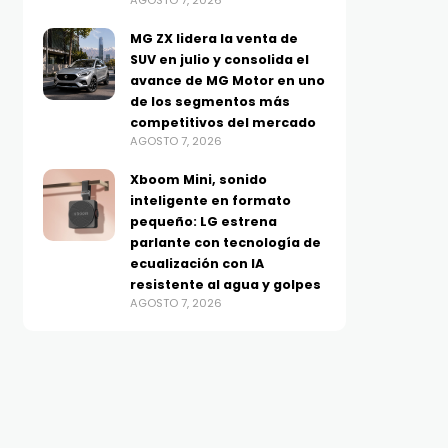
AGOSTO 7, 2026
MG ZX lidera la venta de
SUV en julio y consolida el
avance de MG Motor en uno
de los segmentos más
competitivos del mercado
AGOSTO 7, 2026
Xboom Mini, sonido
inteligente en formato
pequeño: LG estrena
parlante con tecnología de
ecualización con IA
resistente al agua y golpes
AGOSTO 7, 2026