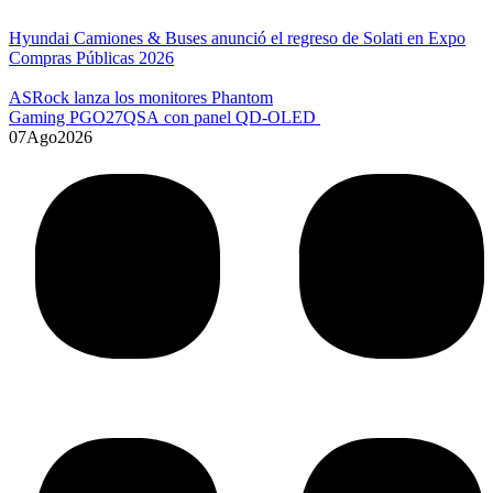
Hyundai Camiones & Buses anunció el regreso de Solati en Expo
Compras Públicas 2026
ASRock lanza los monitores Phantom
Gaming PGO27QSA con panel QD-OLED
07
Ago
2026