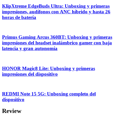
KlipXtreme EdgeBuds Ultra: Unboxing y primeras
impresiones, audífonos con ANC híbrido y hasta 26
horas de batería
Primus Gaming Arcus 360BT: Unboxing y primeras
impresiones del headset inalámbrico gamer con baja
latencia y gran autonomía
HONOR Magic8 Lite: Unboxing y primeras
impresiones del dispositivo
REDMI Note 15 5G: Unboxing completo del
dispositivo
Review