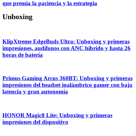
que premia la paciencia y la estrategia
Unboxing
KlipXtreme EdgeBuds Ultra: Unboxing y primeras
impresiones, audífonos con ANC híbrido y hasta 26
horas de batería
Primus Gaming Arcus 360BT: Unboxing y primeras
impresiones del headset inalámbrico gamer con baja
latencia y gran autonomía
HONOR Magic8 Lite: Unboxing y primeras
impresiones del dispositivo