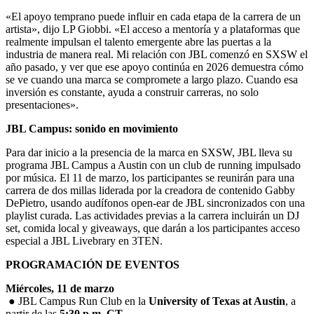
«El apoyo temprano puede influir en cada etapa de la carrera de un
artista», dijo LP Giobbi. «El acceso a mentoría y a plataformas que
realmente impulsan el talento emergente abre las puertas a la
industria de manera real. Mi relación con JBL comenzó en SXSW el
año pasado, y ver que ese apoyo continúa en 2026 demuestra cómo
se ve cuando una marca se compromete a largo plazo. Cuando esa
inversión es constante, ayuda a construir carreras, no solo
presentaciones».
JBL Campus: sonido en movimiento
Para dar inicio a la presencia de la marca en SXSW, JBL lleva su
programa JBL Campus a Austin con un club de running impulsado
por música. El 11 de marzo, los participantes se reunirán para una
carrera de dos millas liderada por la creadora de contenido Gabby
DePietro, usando audífonos open-ear de JBL sincronizados con una
playlist curada. Las actividades previas a la carrera incluirán un DJ
set, comida local y giveaways, que darán a los participantes acceso
especial a JBL Livebrary en 3TEN.
PROGRAMACIÓN DE EVENTOS
Miércoles, 11 de marzo
● JBL Campus Run Club en la
University of Texas at Austin
, a
partir de las
5:30 p.m. CT