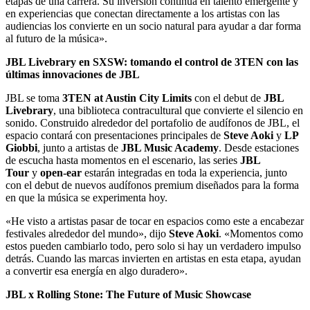
etapas de una carrera. Su inversión continua en talento emergente y
en experiencias que conectan directamente a los artistas con las
audiencias los convierte en un socio natural para ayudar a dar forma
al futuro de la música».
JBL Livebrary en SXSW: tomando el control de 3TEN con las
últimas innovaciones de JBL
JBL se toma
3TEN at Austin City Limits
con el debut de
JBL
Livebrary
, una biblioteca contracultural que convierte el silencio en
sonido. Construido alrededor del portafolio de audífonos de JBL, el
espacio contará con presentaciones principales de
Steve Aoki
y
LP
Giobbi
, junto a artistas de
JBL Music Academy
. Desde estaciones
de escucha hasta momentos en el escenario, las series
JBL
Tour
y
open-ear
estarán integradas en toda la experiencia, junto
con el debut de nuevos audífonos premium diseñados para la forma
en que la música se experimenta hoy.
«He visto a artistas pasar de tocar en espacios como este a encabezar
festivales alrededor del mundo», dijo
Steve Aoki
. «Momentos como
estos pueden cambiarlo todo, pero solo si hay un verdadero impulso
detrás. Cuando las marcas invierten en artistas en esta etapa, ayudan
a convertir esa energía en algo duradero».
JBL x Rolling Stone: The Future of Music Showcase