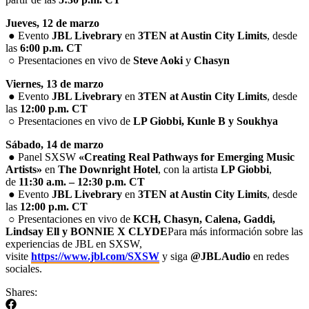
Jueves, 12 de marzo
● Evento
JBL Livebrary
en
3TEN at Austin City Limits
, desde
las
6:00 p.m. CT
○ Presentaciones en vivo de
Steve Aoki
y
Chasyn
Viernes, 13 de marzo
● Evento
JBL Livebrary
en
3TEN at Austin City Limits
, desde
las
12:00 p.m. CT
○ Presentaciones en vivo de
LP Giobbi, Kunle B y Soukhya
Sábado, 14 de marzo
● Panel SXSW
«Creating Real Pathways for Emerging Music
Artists»
en
The Downright Hotel
, con la artista
LP Giobbi
,
de
11:30 a.m. – 12:30 p.m. CT
● Evento
JBL Livebrary
en
3TEN at Austin City Limits
, desde
las
12:00 p.m. CT
○ Presentaciones en vivo de
KCH, Chasyn, Calena, Gaddi,
Lindsay Ell y BONNIE X CLYDE
Para más información sobre las
experiencias de JBL en SXSW,
visite
https://www.jbl.com/SXSW
y siga
@JBLAudio
en redes
sociales.
Shares: