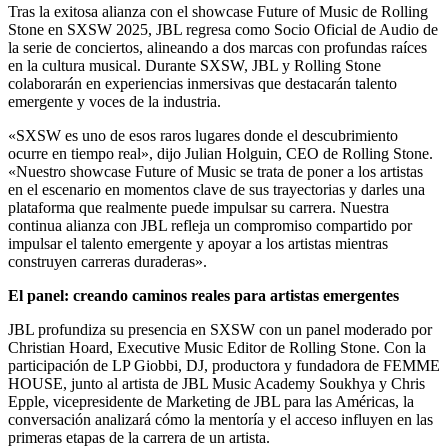
Tras la exitosa alianza con el showcase Future of Music de Rolling
Stone en SXSW 2025, JBL regresa como Socio Oficial de Audio de
la serie de conciertos, alineando a dos marcas con profundas raíces
en la cultura musical. Durante SXSW, JBL y Rolling Stone
colaborarán en experiencias inmersivas que destacarán talento
emergente y voces de la industria.
«SXSW es uno de esos raros lugares donde el descubrimiento
ocurre en tiempo real», dijo Julian Holguin, CEO de Rolling Stone.
«Nuestro showcase Future of Music se trata de poner a los artistas
en el escenario en momentos clave de sus trayectorias y darles una
plataforma que realmente puede impulsar su carrera. Nuestra
continua alianza con JBL refleja un compromiso compartido por
impulsar el talento emergente y apoyar a los artistas mientras
construyen carreras duraderas».
El panel: creando caminos reales para artistas emergentes
JBL profundiza su presencia en SXSW con un panel moderado por
Christian Hoard, Executive Music Editor de Rolling Stone. Con la
participación de LP Giobbi, DJ, productora y fundadora de FEMME
HOUSE, junto al artista de JBL Music Academy Soukhya y Chris
Epple, vicepresidente de Marketing de JBL para las Américas, la
conversación analizará cómo la mentoría y el acceso influyen en las
primeras etapas de la carrera de un artista.