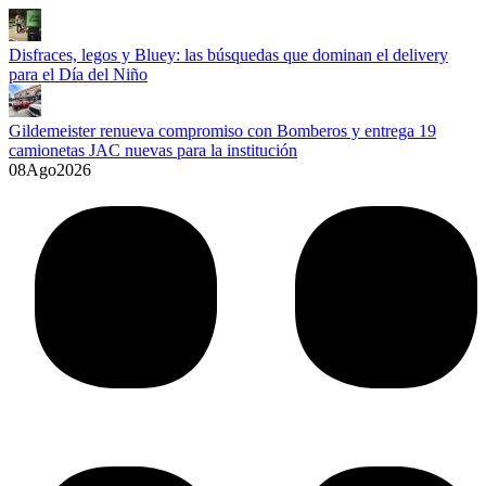
Disfraces, legos y Bluey: las búsquedas que dominan el delivery
para el Día del Niño
Gildemeister renueva compromiso con Bomberos y entrega 19
camionetas JAC nuevas para la institución
08
Ago
2026