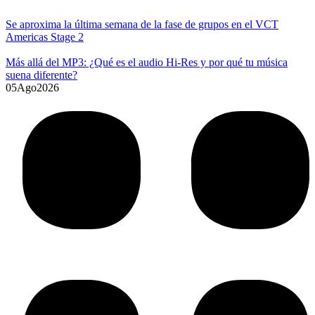
Se aproxima la última semana de la fase de grupos en el VCT
Americas Stage 2
Más allá del MP3: ¿Qué es el audio Hi-Res y por qué tu música
suena diferente?
05
Ago
2026