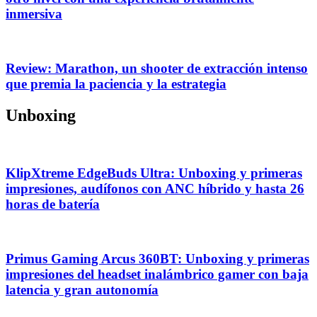
inmersiva
Review: Marathon, un shooter de extracción intenso
que premia la paciencia y la estrategia
Unboxing
KlipXtreme EdgeBuds Ultra: Unboxing y primeras
impresiones, audífonos con ANC híbrido y hasta 26
horas de batería
Primus Gaming Arcus 360BT: Unboxing y primeras
impresiones del headset inalámbrico gamer con baja
latencia y gran autonomía