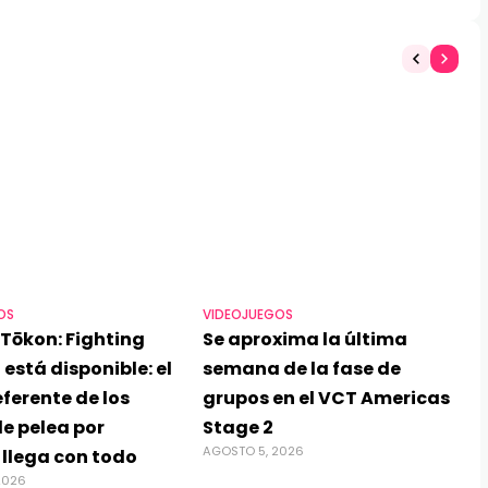
OS
VIDEOJUEGOS
Tōkon: Fighting
Se aproxima la última
 está disponible: el
semana de la fase de
ferente de los
grupos en el VCT Americas
e pelea por
Stage 2
AGOSTO 5, 2026
 llega con todo
2026