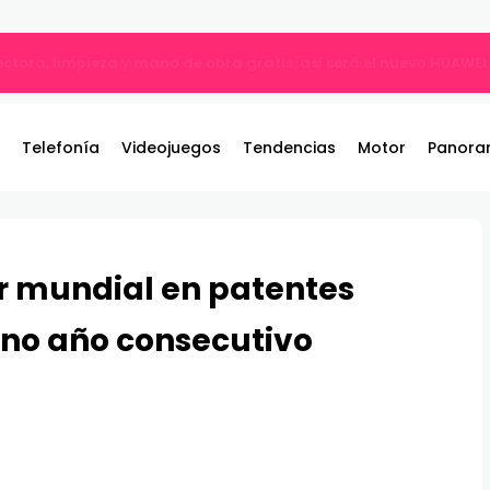
ble: el nuevo referente de los juegos de pelea por equipos llega 
Telefonía
Videojuegos
Tendencias
Motor
Panora
r mundial en patentes
eno año consecutivo