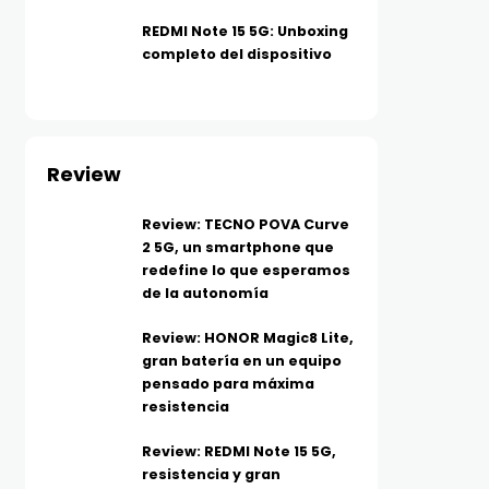
REDMI Note 15 5G: Unboxing
completo del dispositivo
Review
Review: TECNO POVA Curve
2 5G, un smartphone que
redefine lo que esperamos
de la autonomía
TECNOLOGÍA
TELEFONÍA
Más allá del MP3: ¿Qué es el
Los moto g evolucionan
Review: HONOR Magic8 Lite,
gran batería en un equipo
audio Hi-Res y por qué tu
más batería, IA y func
pensado para máxima
música suena diferente?
inteligentes para el dí
resistencia
AGOSTO 5, 2026
día
Review: REDMI Note 15 5G,
AGOSTO 5, 2026
resistencia y gran