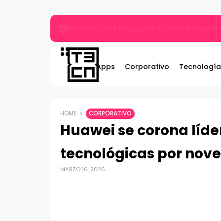
MARVEL Tōkon: Fighting Souls ya está disponi
Apps
Corporativo
Tecnología
HOME
CORPORATIVO
Huawei se corona líde
tecnológicas por nov
MARZO 16, 2026