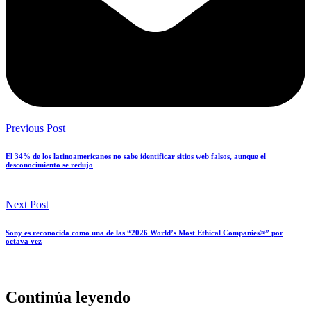
Previous Post
El 34% de los latinoamericanos no sabe identificar sitios web falsos, aunque el
desconocimiento se redujo
Next Post
Sony es reconocida como una de las “2026 World’s Most Ethical Companies®” por
octava vez
Continúa leyendo