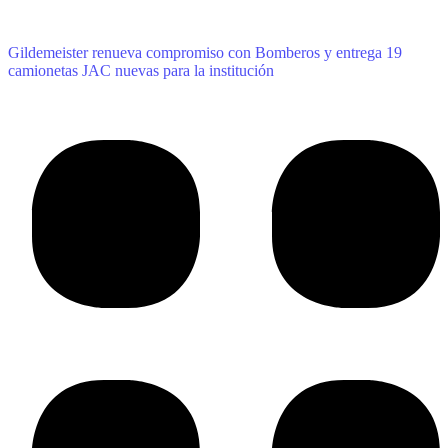
Gildemeister renueva compromiso con Bomberos y entrega 19
camionetas JAC nuevas para la institución