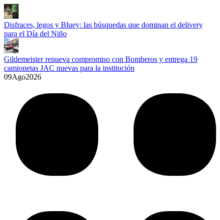
Disfraces, legos y Bluey: las búsquedas que dominan el delivery
para el Día del Niño
Gildemeister renueva compromiso con Bomberos y entrega 19
camionetas JAC nuevas para la institución
09
Ago
2026