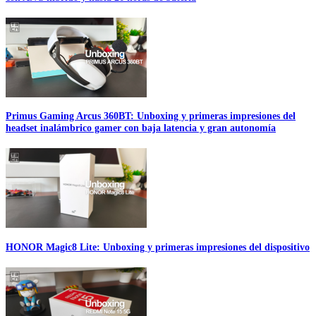
Primus Gaming Arcus 360BT: Unboxing y primeras impresiones del
headset inalámbrico gamer con baja latencia y gran autonomía
HONOR Magic8 Lite: Unboxing y primeras impresiones del dispositivo