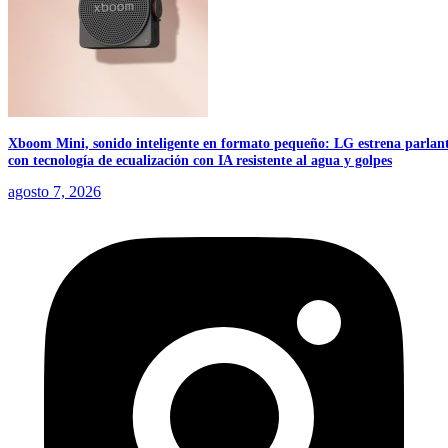
Xboom Mini, sonido inteligente en formato pequeño: LG estrena parlan
con tecnología de ecualización con IA resistente al agua y golpes
agosto 7, 2026