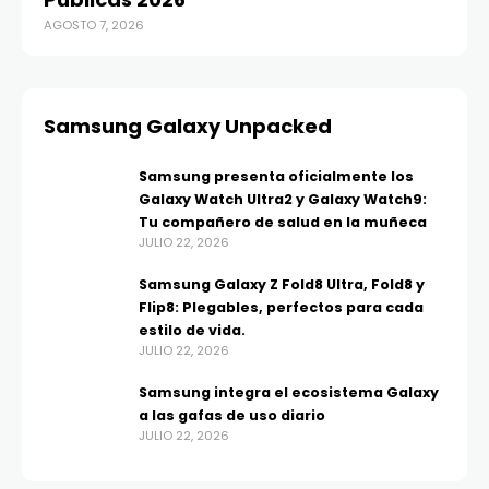
AGOSTO 7, 2026
AGO
Samsung Galaxy Unpacked
Samsung presenta oficialmente los
Galaxy Watch Ultra2 y Galaxy Watch9:
Tu compañero de salud en la muñeca
JULIO 22, 2026
Samsung Galaxy Z Fold8 Ultra, Fold8 y
Flip8: Plegables, perfectos para cada
estilo de vida.
JULIO 22, 2026
Samsung integra el ecosistema Galaxy
a las gafas de uso diario
JULIO 22, 2026