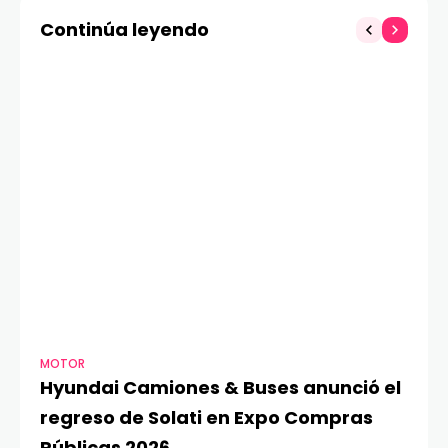
choque que simula
Continúa leyendo
energía oscura en el
Universo
MOTOR
TE
Hyundai Camiones & Buses anunció el
A
regreso de Solati en Expo Compras
G
Públicas 2026
O