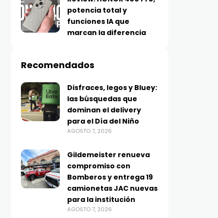
potencia total y
funciones IA que
marcan la diferencia
Recomendados
Disfraces, legos y Bluey:
las búsquedas que
dominan el delivery
para el Día del Niño
AGOSTO 7, 2026
Gildemeister renueva
compromiso con
Bomberos y entrega 19
camionetas JAC nuevas
para la institución
AGOSTO 7, 2026