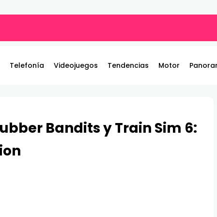
ros y entrega 19 camionetas JAC nuevas para la institución
Telefonía
Videojuegos
Tendencias
Motor
Panora
Rubber Bandits y Train Sim 6:
ion