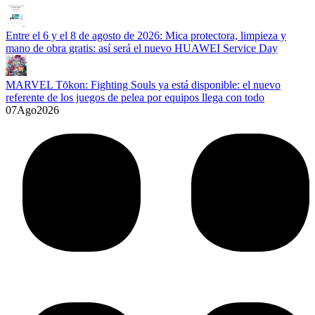
Entre el 6 y el 8 de agosto de 2026: Mica protectora, limpieza y
mano de obra gratis: así será el nuevo HUAWEI Service Day
MARVEL Tōkon: Fighting Souls ya está disponible: el nuevo
referente de los juegos de pelea por equipos llega con todo
07
Ago
2026