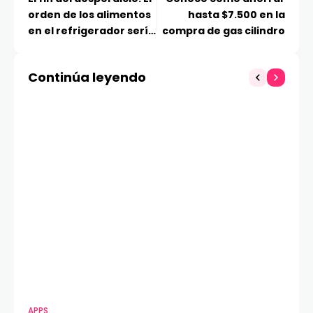
orden de los alimentos
hasta $7.500 en la
en el refrigerador sería
compra de gas cilindro
fundamental para
evitar su
Continúa leyendo
descomposición
prematura
APPS
MO