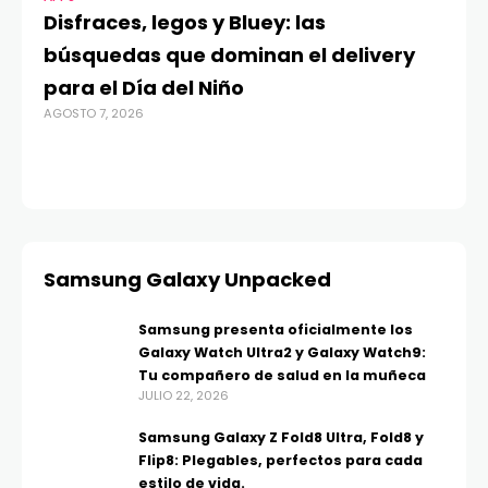
Disfraces, legos y Bluey: las
G
búsquedas que dominan el delivery
c
para el Día del Niño
c
AGOSTO 7, 2026
in
AGO
Samsung Galaxy Unpacked
Samsung presenta oficialmente los
Galaxy Watch Ultra2 y Galaxy Watch9:
Tu compañero de salud en la muñeca
JULIO 22, 2026
Samsung Galaxy Z Fold8 Ultra, Fold8 y
Flip8: Plegables, perfectos para cada
estilo de vida.