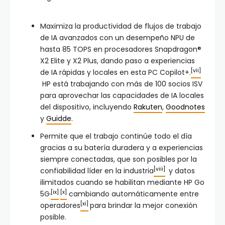
Maximiza la productividad de flujos de trabajo
de IA avanzados con un desempeño NPU de
hasta 85 TOPS en procesadores Snapdragon®
X2 Elite y X2 Plus, dando paso a experiencias
[vii]
de IA rápidas y locales en esta PC Copilot+.
HP está trabajando con más de 100 socios ISV
para aprovechar las capacidades de IA locales
del dispositivo, incluyendo
Rakuten
,
Goodnotes
y
Guidde
.
Permite que el trabajo continúe todo el día
gracias a su batería duradera y a experiencias
siempre conectadas, que son posibles por la
[viii]
confiabilidad líder en la industria
y datos
ilimitados cuando se habilitan mediante HP Go
,
[ix]
[x]
5G
cambiando automáticamente entre
[xi]
operadores
para brindar la mejor conexión
posible.