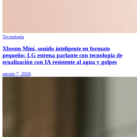
Tecnología
Xboom Mini, sonido inteligente en formato
pequeño: LG estrena parlante con tecnología de
ecualización con IA resistente al agua y golpes
agosto 7, 2026