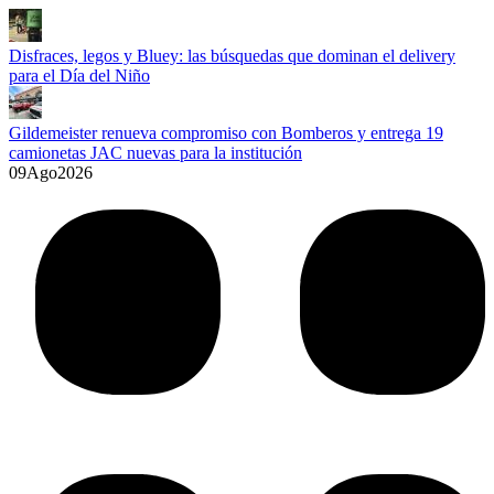
Disfraces, legos y Bluey: las búsquedas que dominan el delivery
para el Día del Niño
Gildemeister renueva compromiso con Bomberos y entrega 19
camionetas JAC nuevas para la institución
09
Ago
2026