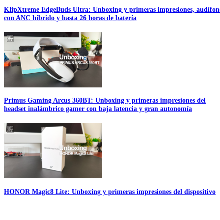
KlipXtreme EdgeBuds Ultra: Unboxing y primeras impresiones, audífon
con ANC híbrido y hasta 26 horas de batería
Primus Gaming Arcus 360BT: Unboxing y primeras impresiones del
headset inalámbrico gamer con baja latencia y gran autonomía
HONOR Magic8 Lite: Unboxing y primeras impresiones del dispositivo