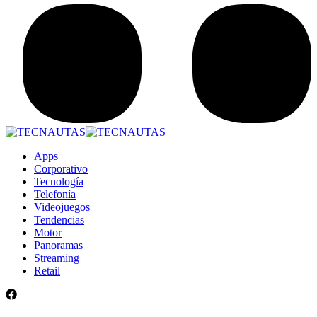
Apps
Corporativo
Tecnología
Telefonía
Videojuegos
Tendencias
Motor
Panoramas
Streaming
Retail