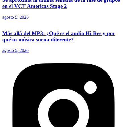
en el VCT Americas Stage 2
agosto 5, 2026
Más allá del MP3: ¿Qué es el audio Hi-Res y por
qué tu música suena diferente?
agosto 5, 2026