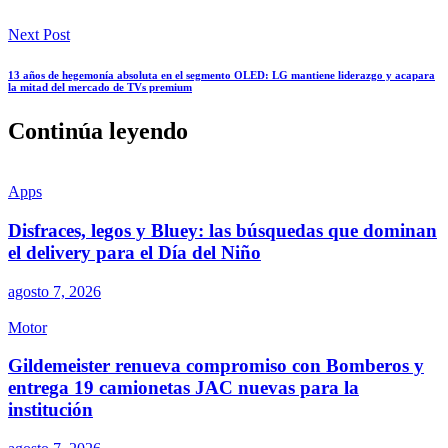
Next Post
13 años de hegemonía absoluta en el segmento OLED: LG mantiene liderazgo y acapara
la mitad del mercado de TVs premium
Continúa leyendo
Apps
Disfraces, legos y Bluey: las búsquedas que dominan
el delivery para el Día del Niño
agosto 7, 2026
Motor
Gildemeister renueva compromiso con Bomberos y
entrega 19 camionetas JAC nuevas para la
institución