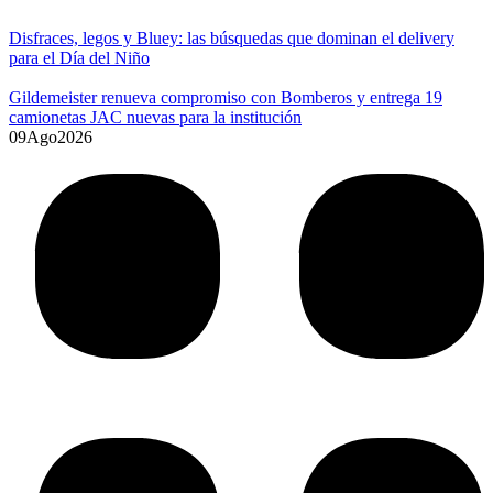
Disfraces, legos y Bluey: las búsquedas que dominan el delivery
para el Día del Niño
Gildemeister renueva compromiso con Bomberos y entrega 19
camionetas JAC nuevas para la institución
09
Ago
2026