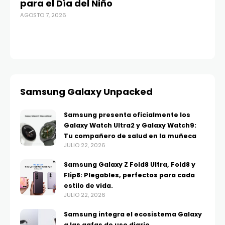
para el Día del Niño
c
AGOSTO 7, 2026
in
AGO
Samsung Galaxy Unpacked
Samsung presenta oficialmente los
Galaxy Watch Ultra2 y Galaxy Watch9:
Tu compañero de salud en la muñeca
JULIO 22, 2026
Samsung Galaxy Z Fold8 Ultra, Fold8 y
Flip8: Plegables, perfectos para cada
estilo de vida.
JULIO 22, 2026
Samsung integra el ecosistema Galaxy
a las gafas de uso diario