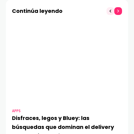
geopolítica global
Continúa leyendo
APPS
MO
Disfraces, legos y Bluey: las
G
búsquedas que dominan el delivery
c