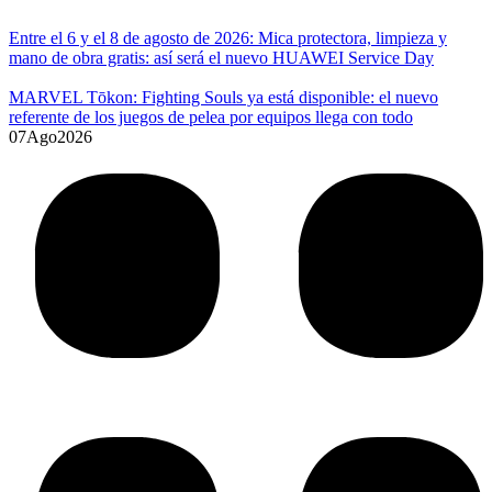
Entre el 6 y el 8 de agosto de 2026: Mica protectora, limpieza y
mano de obra gratis: así será el nuevo HUAWEI Service Day
MARVEL Tōkon: Fighting Souls ya está disponible: el nuevo
referente de los juegos de pelea por equipos llega con todo
07
Ago
2026