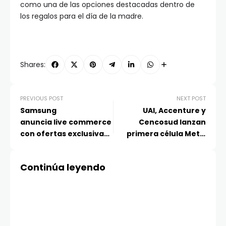
como una de las opciones destacadas dentro de
los regalos para el día de la madre.
Shares:
PREVIOUS POST
NEXT POST
Samsung
UAI, Accenture y
anuncia live commerce
Cencosud lanzan
con ofertas exclusivas
primera célula Metis
en Galaxy A: hasta 41%
para desarrollar
de descuento y
soluciones de
Continúa leyendo
múltiples beneficios en
transformación digital
vivo