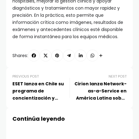
hospitales, mejorar la gestión clínica y apoyar
diagnósticos y tratamientos con mayor rapidez y
precisión. En la práctica, esto permite que
información crítica como imágenes, resultados de
exámenes y antecedentes clínicos esté disponible
de forma instantánea para los equipos médicos.
Shares:
PREVIOUS POST
NEXT POST
ESET lanza en Chile su
Cirion lanza Network-
programa de
as-a-Service en
concientización y
América Latina sobre
educación sobre
105.000km de fibra
ciberseguridad para
propia
Continúa leyendo
empresas