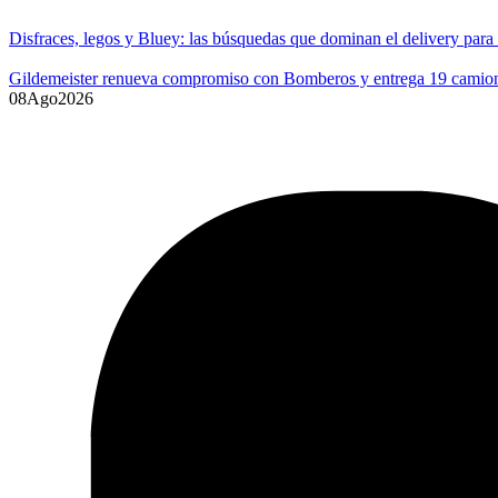
Disfraces, legos y Bluey: las búsquedas que dominan el delivery para
Gildemeister renueva compromiso con Bomberos y entrega 19 camione
08
Ago
2026