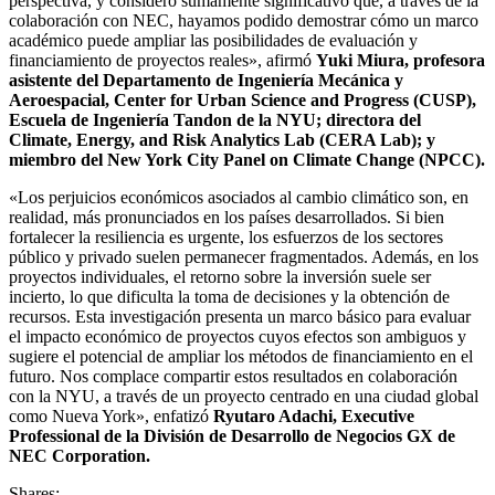
perspectiva, y considero sumamente significativo que, a través de la
colaboración con NEC, hayamos podido demostrar cómo un marco
académico puede ampliar las posibilidades de evaluación y
financiamiento de proyectos reales», afirmó
Yuki Miura, profesora
asistente del Departamento de Ingeniería Mecánica y
Aeroespacial, Center for Urban Science and Progress (CUSP),
Escuela de Ingeniería Tandon de la NYU; directora del
Climate, Energy, and Risk Analytics Lab (CERA Lab); y
miembro del New York City Panel on Climate Change (NPCC).
«Los perjuicios económicos asociados al cambio climático son, en
realidad, más pronunciados en los países desarrollados. Si bien
fortalecer la resiliencia es urgente, los esfuerzos de los sectores
público y privado suelen permanecer fragmentados. Además, en los
proyectos individuales, el retorno sobre la inversión suele ser
incierto, lo que dificulta la toma de decisiones y la obtención de
recursos. Esta investigación presenta un marco básico para evaluar
el impacto económico de proyectos cuyos efectos son ambiguos y
sugiere el potencial de ampliar los métodos de financiamiento en el
futuro. Nos complace compartir estos resultados en colaboración
con la NYU, a través de un proyecto centrado en una ciudad global
como Nueva York», enfatizó
Ryutaro Adachi, Executive
Professional de la División de Desarrollo de Negocios GX de
NEC Corporation.
Shares: