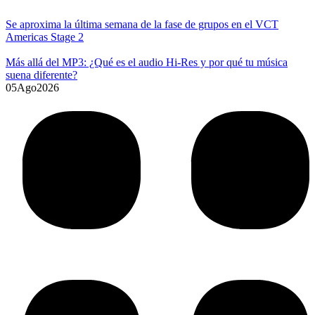
Se aproxima la última semana de la fase de grupos en el VCT
Americas Stage 2
Más allá del MP3: ¿Qué es el audio Hi-Res y por qué tu música
suena diferente?
05
Ago
2026