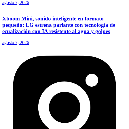
agosto 7, 2026
Xboom Mini, sonido inteligente en formato
pequeño: LG estrena parlante con tecnología de
ecualización con IA resistente al agua y golpes
agosto 7, 2026