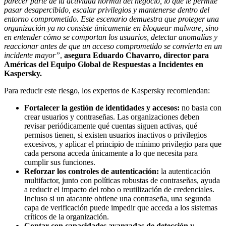
parecer parte de la actividad normal del negocio, lo que le permite
pasar desapercibido, escalar privilegios y mantenerse dentro del
entorno comprometido. Este escenario demuestra que proteger una
organización ya no consiste únicamente en bloquear malware, sino
en entender cómo se comportan los usuarios, detectar anomalías y
reaccionar antes de que un acceso comprometido se convierta en un
incidente mayor”
,
asegura Eduardo Chavarro, director para
Américas del Equipo Global de Respuestas a Incidentes en
Kaspersky.
Para reducir este riesgo, los expertos de Kaspersky recomiendan:
Fortalecer la gestión de identidades y accesos:
no basta con
crear usuarios y contraseñas. Las organizaciones deben
revisar periódicamente qué cuentas siguen activas, qué
permisos tienen, si existen usuarios inactivos o privilegios
excesivos, y aplicar el principio de mínimo privilegio para que
cada persona acceda únicamente a lo que necesita para
cumplir sus funciones.
Reforzar los controles de autenticación:
la autenticación
multifactor, junto con políticas robustas de contraseñas, ayuda
a reducir el impacto del robo o reutilización de credenciales.
Incluso si un atacante obtiene una contraseña, una segunda
capa de verificación puede impedir que acceda a los sistemas
críticos de la organización.
Contar con capacidades avanzadas de detección y