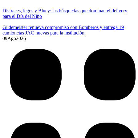
Disfraces, legos y Bluey: las búsquedas que dominan el delivery
para el Día del Niño
Gildemeister renueva compromiso con Bomberos y entrega 19
camionetas JAC nuevas para la institución
09
Ago
2026