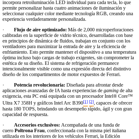
incorpora retroiluminación LED individual para cada tecla, lo que
permite personalizar hasta cuatro animaciones de iluminación y
seleccionar cualquier color mediante tecnología RGB, creando una
experiencia verdaderamente personalizada.
·
Flujo de aire optimizado:
Más de 2,000 microperforaciones
calibradas en la superficie de vidrio técnico, desarrolladas con base
en principios de dinámica de fluidos, trabajan en conjunto con los
ventiladores para maximizar la entrada de aire y la eficiencia de
enfriamiento. Esto permite mantener el dispositivo a una temperatura
óptima incluso bajo cargas de trabajo exigentes, sin comprometer la
estética de su diseño. El sistema de refrigeración permanece
intencionalmente visible como una expresión directa del distintivo
diseño de los compartimentos de motor expuestos de Ferrari.
·
Potencia revolucionaria:
Diseñada para afrontar desde
aplicaciones avanzadas de IA hasta experiencias de
gaming
de alta
exigencia, esta PC está equipada con un procesador Intel® Core™
[1]
[2]
Ultra X7 358H y gráficos Intel Arc B390
, capaces de ofrecer
hasta 180 TOPS, brindando un desempeño rápido, ágil y con gran
capacidad de respuesta.
·
Accesorios exclusivos:
Acompañada de una funda de
cuero
Poltrona Frau
, confeccionada con la misma piel italiana
utilizada en los interiores de los vehículos Ferrari, la Edición