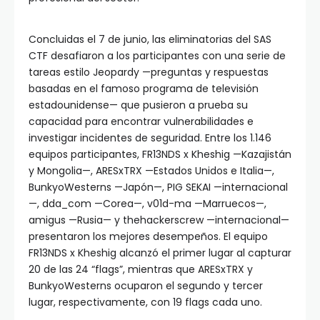
Concluidas el 7 de junio, las eliminatorias del SAS
CTF desafiaron a los participantes con una serie de
tareas estilo Jeopardy —preguntas y respuestas
basadas en el famoso programa de televisión
estadounidense— que pusieron a prueba su
capacidad para encontrar vulnerabilidades e
investigar incidentes de seguridad. Entre los 1.146
equipos participantes, FR13NDS x Kheshig —Kazajistán
y Mongolia—, ARESxTRX —Estados Unidos e Italia—,
BunkyoWesterns —Japón—, PIG SEKAI —internacional
—, dda_com —Corea—, v01d-ma —Marruecos—,
amigus —Rusia— y thehackerscrew —internacional—
presentaron los mejores desempeños. El equipo
FR13NDS x Kheshig alcanzó el primer lugar al capturar
20 de las 24 “flags”, mientras que ARESxTRX y
BunkyoWesterns ocuparon el segundo y tercer
lugar, respectivamente, con 19 flags cada uno.