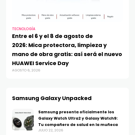
TECNOLOGÍA
VI
Entre el 6 y el 8 de agosto de
MA
2026: Mica protectora, limpieza y
di
mano de obra gratis: así será el nuevo
ju
HUAWEI Service Day
t
AGOSTO 6, 2026
AG
Samsung Galaxy Unpacked
Samsung presenta oficialmente los
Galaxy Watch Ultra2 y Galaxy Watch9:
Tu compañero de salud en la muñeca
JULIO 22, 2026