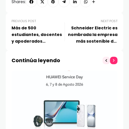
Shares:
PREVIOUS POST
NEXT POST
Más de 500
Schneider Electric es
estudiantes, docentes
nombrada la empresa
y apoderados
más sostenible del
participaron en
mundo por tercer año
iniciativas de Finning
consecutivo por revista
Continúa leyendo
para impulsar
Time y Statista
vocaciones STEM en
Antofagasta