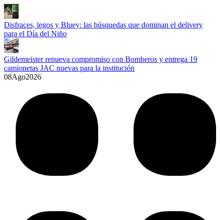
Disfraces, legos y Bluey: las búsquedas que dominan el delivery
para el Día del Niño
Gildemeister renueva compromiso con Bomberos y entrega 19
camionetas JAC nuevas para la institución
08
Ago
2026