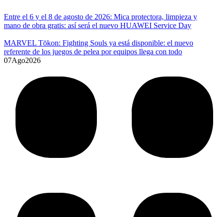
Entre el 6 y el 8 de agosto de 2026: Mica protectora, limpieza y
mano de obra gratis: así será el nuevo HUAWEI Service Day
MARVEL Tōkon: Fighting Souls ya está disponible: el nuevo
referente de los juegos de pelea por equipos llega con todo
07
Ago
2026