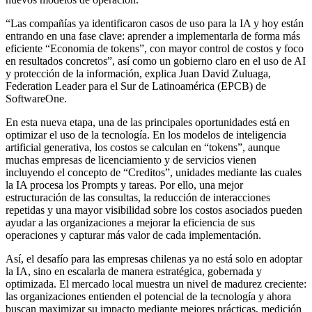
“Las compañías ya identificaron casos de uso para la IA y hoy están
entrando en una fase clave: aprender a implementarla de forma más
eficiente “Economia de tokens”, con mayor control de costos y foco
en resultados concretos”, así como un gobierno claro en el uso de AI
y protección de la información, explica Juan David Zuluaga,
Federation Leader para el Sur de Latinoamérica (EPCB) de
SoftwareOne.
En esta nueva etapa, una de las principales oportunidades está en
optimizar el uso de la tecnología. En los modelos de inteligencia
artificial generativa, los costos se calculan en “tokens”, aunque
muchas empresas de licenciamiento y de servicios vienen
incluyendo el concepto de “Creditos”, unidades mediante las cuales
la IA procesa los Prompts y tareas. Por ello, una mejor
estructuración de las consultas, la reducción de interacciones
repetidas y una mayor visibilidad sobre los costos asociados pueden
ayudar a las organizaciones a mejorar la eficiencia de sus
operaciones y capturar más valor de cada implementación.
Así, el desafío para las empresas chilenas ya no está solo en adoptar
la IA, sino en escalarla de manera estratégica, gobernada y
optimizada. El mercado local muestra un nivel de madurez creciente:
las organizaciones entienden el potencial de la tecnología y ahora
buscan maximizar su impacto mediante mejores prácticas, medición