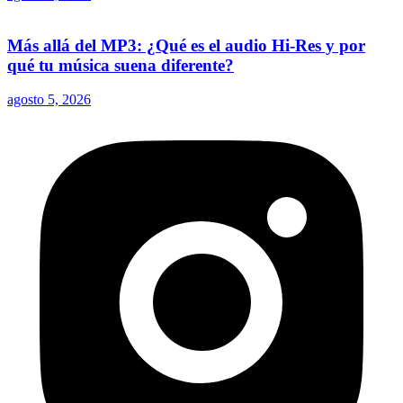
Más allá del MP3: ¿Qué es el audio Hi-Res y por
qué tu música suena diferente?
agosto 5, 2026