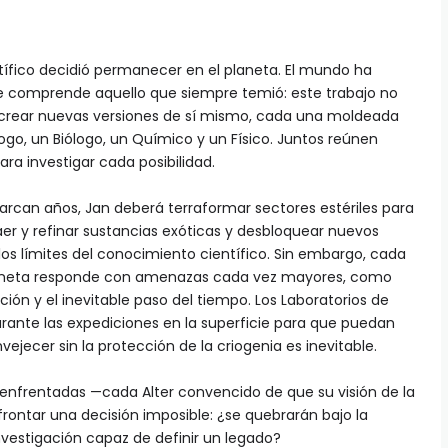
ífico decidió permanecer en el planeta. El mundo ha
e comprende aquello que siempre temió: este trabajo no
 crear nuevas versiones de sí mismo, cada una moldeada
ogo, un Biólogo, un Químico y un Físico. Juntos reúnen
ra investigar cada posibilidad.
abarcan años, Jan deberá terraformar sectores estériles para
raer y refinar sustancias exóticas y desbloquear nuevos
los límites del conocimiento científico. Sin embargo, cada
planeta responde con amenazas cada vez mayores, como
ión y el inevitable paso del tiempo. Los Laboratorios de
rante las expediciones en la superficie para que puedan
vejecer sin la protección de la criogenia es inevitable.
as enfrentadas —cada Alter convencido de que su visión de la
frontar una decisión imposible: ¿se quebrarán bajo la
investigación capaz de definir un legado?