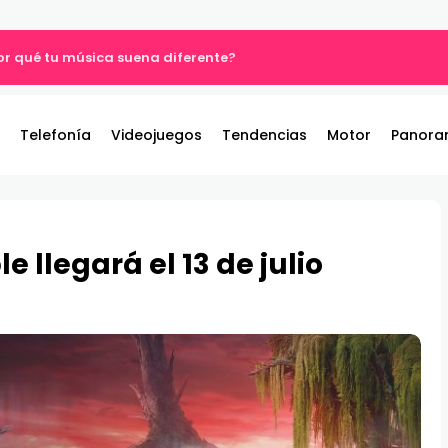
por qué tu música suena diferente?
Telefonía
Videojuegos
Tendencias
Motor
Panora
e llegará el 13 de julio