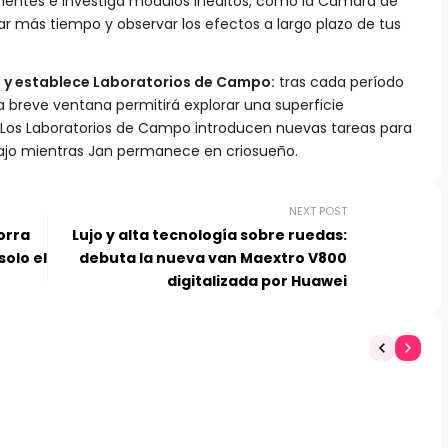
nentes e investiga módulos inéditos, como la Cámara de
ar más tiempo y observar los efectos a largo plazo de tus
s y establece Laboratorios de Campo:
tras cada período
a breve ventana permitirá explorar una superficie
os Laboratorios de Campo introducen nuevas tareas para
bajo mientras Jan permanece en criosueño.
NEXT POST
orra
Lujo y alta tecnología sobre ruedas:
solo el
debuta la nueva van Maextro V800
digitalizada por Huawei