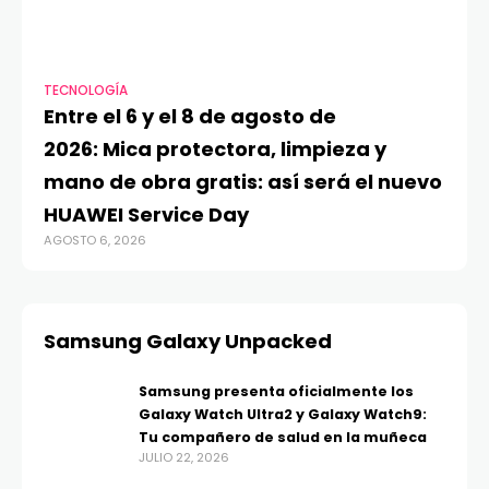
TECNOLOGÍA
VI
Entre el 6 y el 8 de agosto de
MA
2026: Mica protectora, limpieza y
di
mano de obra gratis: así será el nuevo
ju
HUAWEI Service Day
t
AGOSTO 6, 2026
AG
Samsung Galaxy Unpacked
Samsung presenta oficialmente los
Galaxy Watch Ultra2 y Galaxy Watch9:
Tu compañero de salud en la muñeca
JULIO 22, 2026