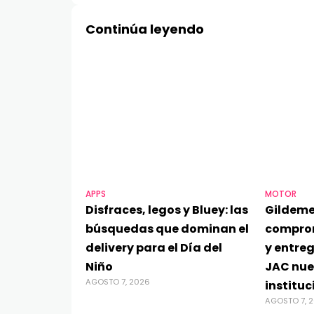
Continúa leyendo
APPS
MOTOR
Disfraces, legos y Bluey: las
Gildeme
búsquedas que dominan el
compro
delivery para el Día del
y entre
Niño
JAC nue
AGOSTO 7, 2026
instituc
AGOSTO 7, 