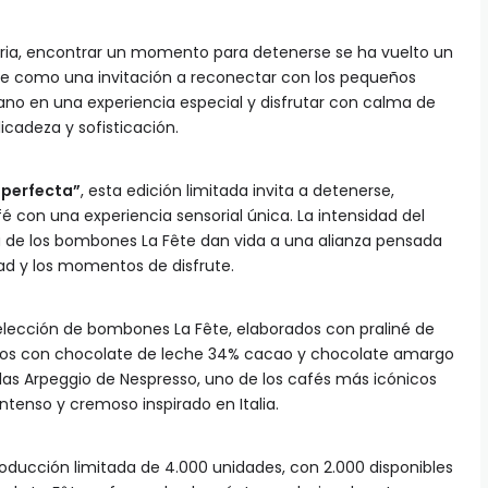
iaria, encontrar un momento para detenerse se ha vuelto un
ce como una invitación a reconectar con los pequeños
diano en una experiencia especial y disfrutar con calma de
cadeza y sofisticación.
a perfecta”
, esta edición limitada invita a detenerse,
café con una experiencia sensorial única. La intensidad del
a de los bombones La Fête dan vida a una alianza pensada
dad y los momentos de disfrute.
elección de bombones La Fête, elaborados con praliné de
dos con chocolate de leche 34% cacao y chocolate amargo
as Arpeggio de Nespresso, uno de los cafés más icónicos
intenso y cremoso inspirado en Italia.
roducción limitada de 4.000 unidades, con 2.000 disponibles