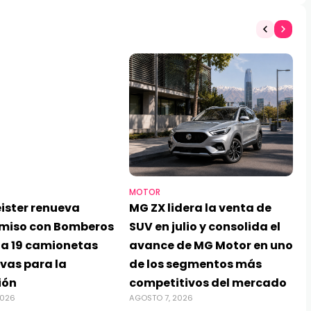
MOTOR
ister renueva
MG ZX lidera la venta de
miso con Bomberos
SUV en julio y consolida el
ga 19 camionetas
avance de MG Motor en uno
vas para la
de los segmentos más
ión
competitivos del mercado
2026
AGOSTO 7, 2026