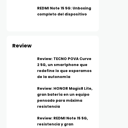
REDMI Note 15 5G: Unboxing
completo del dispositivo
Review
Review: TECNO POVA Curve
2 5G, un smartphone que
redefine lo que esperamos
de la autonomía
TECNOLOGÍA
TECNOLOGÍA
Xboom Mini, sonido
Huawei se suma a los D
Review: HONOR Magic8 Lite,
inteligente en formato
Dobles de Mercado Libr
gran batería en un equipo
pequeño: LG estrena
con buenísimos
pensado para máxima
resistencia
parlante con tecnología de
descuentos en tecnolo
AGOSTO 7, 2026
ecualización con IA
Review: REDMI Note 15 5G,
resistente al agua y golpes
resistencia y gran