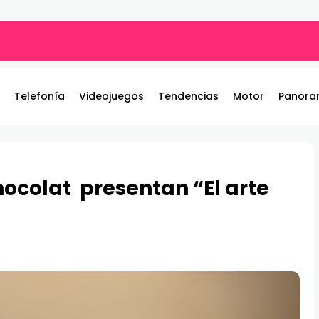
ros y entrega 19 camionetas JAC nuevas para la institución
Telefonía
Videojuegos
Tendencias
Motor
Panora
hocolat presentan “El arte