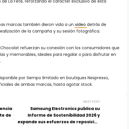
 de La Fête, reforzando el carácter exclusivo de esta
bas marcas también dieron vida a un
video
detrás de
alización de la campaña y su sesión fotográfica.
e Chocolat refuerzan su conexión con los consumidores que
s y memorables, ideales para regalar o para disfrutar en
.
disponible por tiempo limitado en boutiques Nespresso,
ficiales de ambas marcas, hasta agotar stock.
NEXT POST
dencia
Samsung Electronics publica su
rte de
Informe de Sostenibilidad 2026 y
expande sus esfuerzos de reposición
de agua