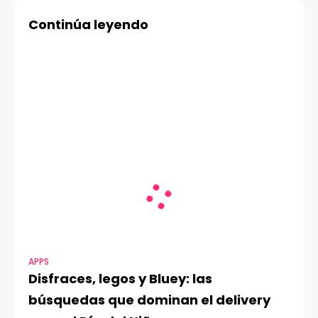
de carreras y
Continúa leyendo
aprendizaje STEM para
millones de
estudiantes
APPS
Disfraces, legos y Bluey: las
búsquedas que dominan el delivery