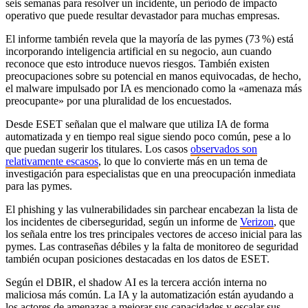
seis semanas para resolver un incidente, un período de impacto
operativo que puede resultar devastador para muchas empresas.
El informe también revela que la mayoría de las pymes (73 %) está
incorporando inteligencia artificial en su negocio, aun cuando
reconoce que esto introduce nuevos riesgos. También existen
preocupaciones sobre su potencial en manos equivocadas, de hecho,
el malware impulsado por IA es mencionado como la «amenaza más
preocupante» por una pluralidad de los encuestados.
Desde ESET señalan que el malware que utiliza IA de forma
automatizada y en tiempo real sigue siendo poco común, pese a lo
que puedan sugerir los titulares. Los casos
observados son
relativamente escasos
, lo que lo convierte más en un tema de
investigación para especialistas que en una preocupación inmediata
para las pymes.
El phishing y las vulnerabilidades sin parchear encabezan la lista de
los incidentes de ciberseguridad, según un informe de
Verizon
, que
los señala entre los tres principales vectores de acceso inicial para las
pymes. Las contraseñas débiles y la falta de monitoreo de seguridad
también ocupan posiciones destacadas en los datos de ESET.
Según el DBIR, el shadow AI es la tercera acción interna no
maliciosa más común. La IA y la automatización están ayudando a
los actores de amenazas a mejorar sus capacidades y escalar sus