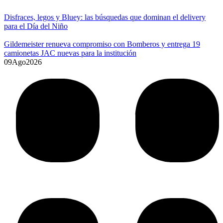
Disfraces, legos y Bluey: las búsquedas que dominan el delivery
para el Día del Niño
Gildemeister renueva compromiso con Bomberos y entrega 19
camionetas JAC nuevas para la institución
09
Ago
2026