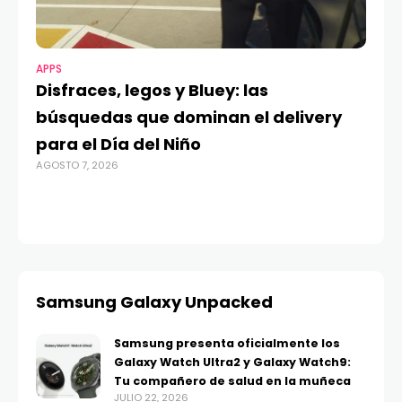
APPS
MO
Disfraces, legos y Bluey: las
G
búsquedas que dominan el delivery
c
para el Día del Niño
c
AGOSTO 7, 2026
in
AGO
Samsung Galaxy Unpacked
Samsung presenta oficialmente los
Galaxy Watch Ultra2 y Galaxy Watch9:
Tu compañero de salud en la muñeca
JULIO 22, 2026