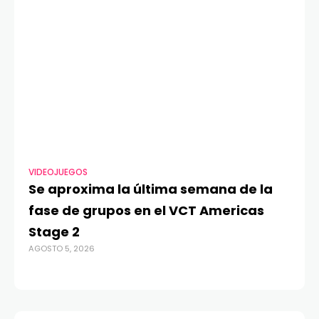
VIDEOJUEGOS
TE
Se aproxima la última semana de la
Má
fase de grupos en el VCT Americas
Re
Stage 2
di
AGOSTO 5, 2026
AGO