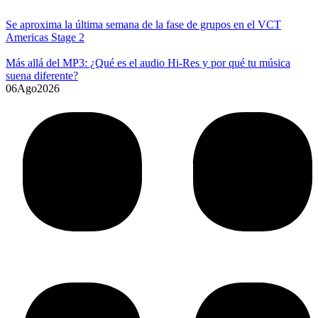
Se aproxima la última semana de la fase de grupos en el VCT
Americas Stage 2
Más allá del MP3: ¿Qué es el audio Hi-Res y por qué tu música
suena diferente?
06
Ago
2026