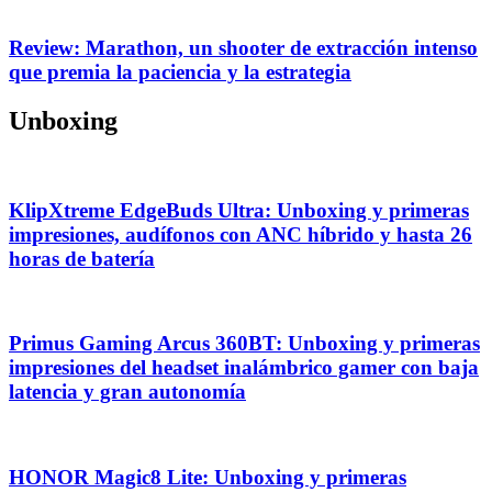
Review: Marathon, un shooter de extracción intenso
que premia la paciencia y la estrategia
Unboxing
KlipXtreme EdgeBuds Ultra: Unboxing y primeras
impresiones, audífonos con ANC híbrido y hasta 26
horas de batería
Primus Gaming Arcus 360BT: Unboxing y primeras
impresiones del headset inalámbrico gamer con baja
latencia y gran autonomía
HONOR Magic8 Lite: Unboxing y primeras