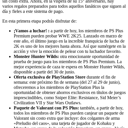
sin costo extra. Ahora, en la víspera de su 15° aniversario, hay
varios regalos preparados para todos aquellos fanáticos que siguen al
día y fieles a este sistema de pago.
En esta primera etapa podrás disfrutar de:
¡Vamos a luchar! :
a partir de hoy, los miembros de PS Plus
Premium pueden probar WWE 2K25. Lanzado en marzo de
este año, el último juego en la increíble franquicia de lucha de
2K es uno de los mejores hasta ahora. Así que sumérgete en la
acción y vive la emoción de pelear con tu luchador favorito.
Monster Hunter Wilds:
otra emocionante oportunidad de
prueba de juego para los miembros de PS Plus Premium. La
mejor experiencia de caza te espera en Monster Hunter Wilds,
disponible a partir del 30 de junio.
Oferta exclusiva de PlayStation Store
durante el fin de
semana: este próximo fin de semana (del 27 al 29 de junio),
ofreceremos a los miembros de PlayStation Plus la
oportunidad de obtener ahorros exclusivos en títulos de juegos
imprescindibles, como Sniper Elite: Resistance, Sid Meier’s
Civilization VII y Star Wars Outlaws.
Paquete de Valorant con PS Plus:
también, a partir de hoy,
todos los miembros de PS Plus pueden canjear un paquete de
Valorant sin costo extra que incluye: dos colgantes de arma
«Preludio del caos», una tarjeta de jugador de Kohaku y