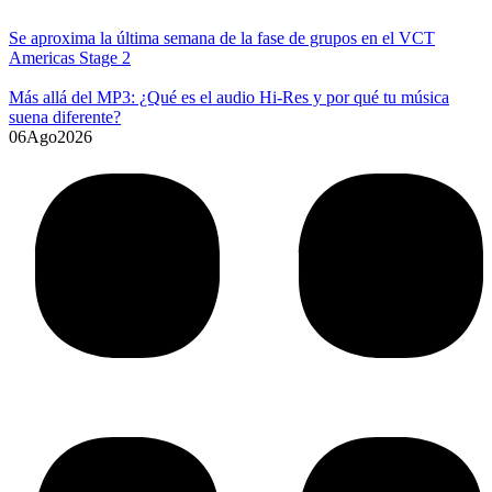
Se aproxima la última semana de la fase de grupos en el VCT
Americas Stage 2
Más allá del MP3: ¿Qué es el audio Hi-Res y por qué tu música
suena diferente?
06
Ago
2026