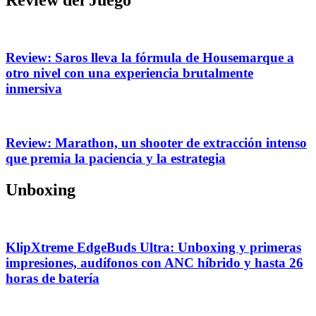
Review del Juego
Review: Saros lleva la fórmula de Housemarque a
otro nivel con una experiencia brutalmente
inmersiva
Review: Marathon, un shooter de extracción intenso
que premia la paciencia y la estrategia
Unboxing
KlipXtreme EdgeBuds Ultra: Unboxing y primeras
impresiones, audífonos con ANC híbrido y hasta 26
horas de batería