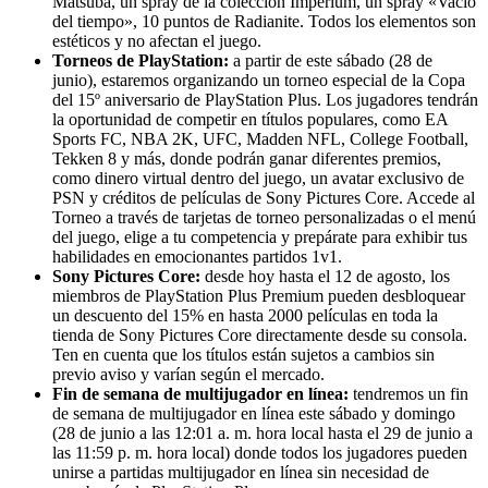
Matsuba, un spray de la colección Imperium, un spray «Vacío
del tiempo», 10 puntos de Radianite. Todos los elementos son
estéticos y no afectan el juego.
Torneos de PlayStation:
a partir de este sábado (28 de
junio), estaremos organizando un torneo especial de la Copa
del 15º aniversario de PlayStation Plus. Los jugadores tendrán
la oportunidad de competir en títulos populares, como EA
Sports FC, NBA 2K, UFC, Madden NFL, College Football,
Tekken 8 y más, donde podrán ganar diferentes premios,
como dinero virtual dentro del juego, un avatar exclusivo de
PSN y créditos de películas de Sony Pictures Core. Accede al
Torneo a través de tarjetas de torneo personalizadas o el menú
del juego, elige a tu competencia y prepárate para exhibir tus
habilidades en emocionantes partidos 1v1.
Sony Pictures Core:
desde hoy hasta el 12 de agosto, los
miembros de PlayStation Plus Premium pueden desbloquear
un descuento del 15% en hasta 2000 películas en toda la
tienda de Sony Pictures Core directamente desde su consola.
Ten en cuenta que los títulos están sujetos a cambios sin
previo aviso y varían según el mercado.
Fin de semana de multijugador en línea:
tendremos un fin
de semana de multijugador en línea este sábado y domingo
(28 de junio a las 12:01 a. m. hora local hasta el 29 de junio a
las 11:59 p. m. hora local) donde todos los jugadores pueden
unirse a partidas multijugador en línea sin necesidad de