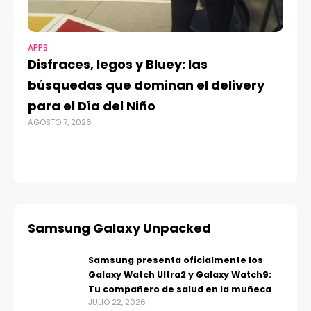
APPS
MO
Disfraces, legos y Bluey: las
G
búsquedas que dominan el delivery
c
para el Día del Niño
c
AGOSTO 7, 2026
in
AGO
Samsung Galaxy Unpacked
Samsung presenta oficialmente los
Galaxy Watch Ultra2 y Galaxy Watch9:
Tu compañero de salud en la muñeca
JULIO 22, 2026