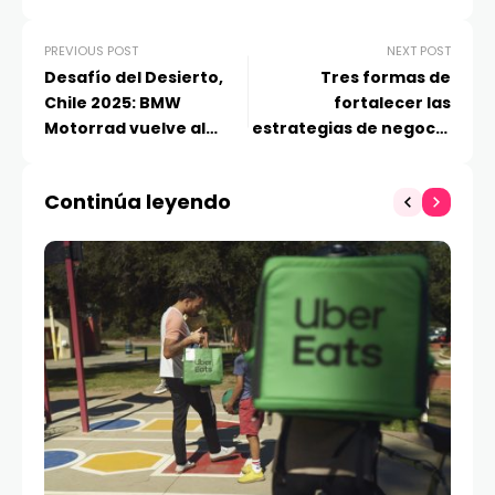
PREVIOUS POST
NEXT POST
Desafío del Desierto,
Tres formas de
Chile 2025: BMW
fortalecer las
Motorrad vuelve al
estrategias de negocio
podio de la mano de
responsables mediante
Mauricio Achondo y la
tecnologías de
Continúa leyendo
BMW F 900 GS
alimentación y
refrigeración para
centros de datos