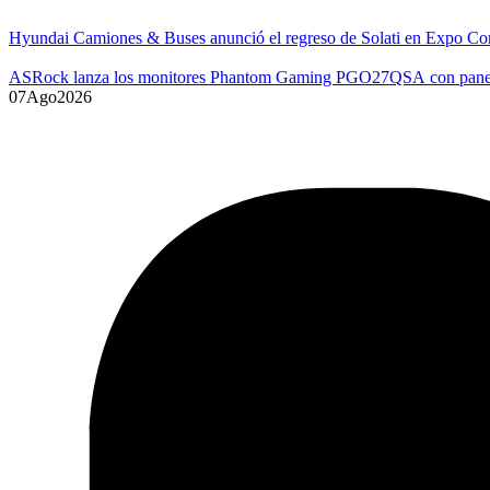
Hyundai Camiones & Buses anunció el regreso de Solati en Expo Co
ASRock lanza los monitores Phantom Gaming PGO27QSA con p
07
Ago
2026