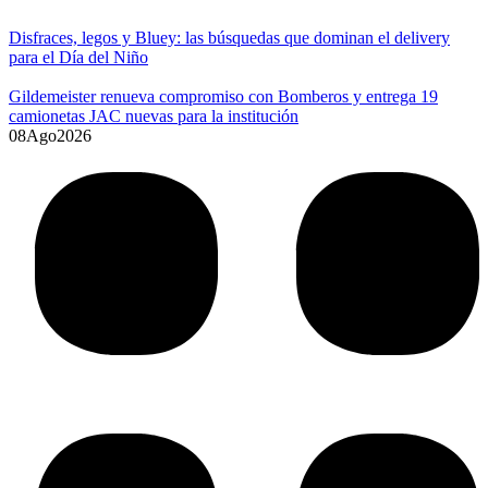
Disfraces, legos y Bluey: las búsquedas que dominan el delivery
para el Día del Niño
Gildemeister renueva compromiso con Bomberos y entrega 19
camionetas JAC nuevas para la institución
08
Ago
2026