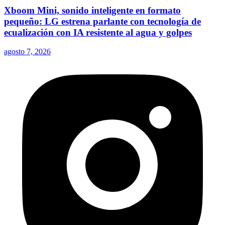
Xboom Mini, sonido inteligente en formato
pequeño: LG estrena parlante con tecnología de
ecualización con IA resistente al agua y golpes
agosto 7, 2026