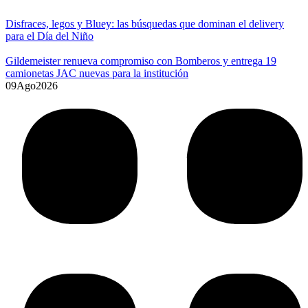
Disfraces, legos y Bluey: las búsquedas que dominan el delivery
para el Día del Niño
Gildemeister renueva compromiso con Bomberos y entrega 19
camionetas JAC nuevas para la institución
09
Ago
2026