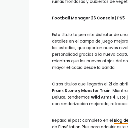
ruinas frondosas y cubiertas de vege
Football Manager 26 Console | PS5
Este título te permite disfrutar de un
detalles en el campo de juego mejora
los estadios, que aportan nuevos niv
personalidad gracias a la nueva capt
mientras que los nuevos atajos del co
mayor eficacia desde la banda.
Otros títulos que llegarán el 21 de abri
Frank Stone y Monster Train
. Mientr
Deluxe, tendremos
Wild Arms 4
. Este
con renderización mejorada, retroceso
Repasa el post completo en el
Blog de
de
PlayStation Plus
para adquirir este s