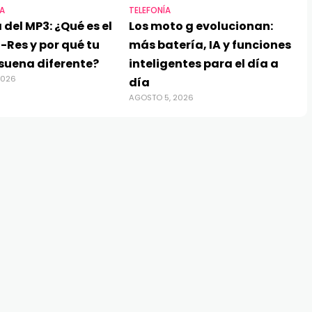
A
TELEFONÍA
 del MP3: ¿Qué es el
Los moto g evolucionan:
-Res y por qué tu
más batería, IA y funciones
suena diferente?
inteligentes para el día a
2026
día
AGOSTO 5, 2026