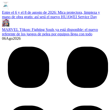
Entre el 6 y el 8 de agosto de 2026: Mica protectora, limpieza y
mano de obra gratis: así será el nuevo HUAWEI Service Day
MARVEL Tōkon: Fighting Souls ya está disponible: el nuevo
referente de los juegos de pelea por equipos llega con todo
06
Ago
2026