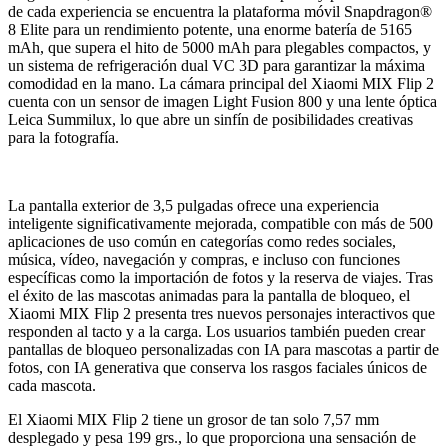
de cada experiencia se encuentra la plataforma móvil Snapdragon®
8 Elite para un rendimiento potente, una enorme batería de 5165
mAh, que supera el hito de 5000 mAh para plegables compactos, y
un sistema de refrigeración dual VC 3D para garantizar la máxima
comodidad en la mano. La cámara principal del Xiaomi MIX Flip 2
cuenta con un sensor de imagen Light Fusion 800 y una lente óptica
Leica Summilux, lo que abre un sinfín de posibilidades creativas
para la fotografía.
La pantalla exterior de 3,5 pulgadas ofrece una experiencia
inteligente significativamente mejorada, compatible con más de 500
aplicaciones de uso común en categorías como redes sociales,
música, vídeo, navegación y compras, e incluso con funciones
específicas como la importación de fotos y la reserva de viajes. Tras
el éxito de las mascotas animadas para la pantalla de bloqueo, el
Xiaomi MIX Flip 2 presenta tres nuevos personajes interactivos que
responden al tacto y a la carga. Los usuarios también pueden crear
pantallas de bloqueo personalizadas con IA para mascotas a partir de
fotos, con IA generativa que conserva los rasgos faciales únicos de
cada mascota.
El Xiaomi MIX Flip 2 tiene un grosor de tan solo 7,57 mm
desplegado y pesa 199 grs., lo que proporciona una sensación de