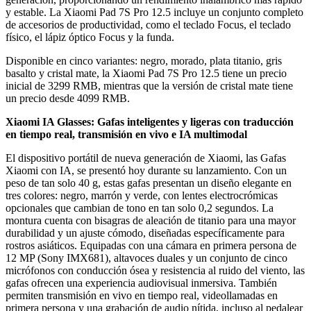
y estable. La Xiaomi Pad 7S Pro 12.5 incluye un conjunto completo
de accesorios de productividad, como el teclado Focus, el teclado
físico, el lápiz óptico Focus y la funda.
Disponible en cinco variantes: negro, morado, plata titanio, gris
basalto y cristal mate, la Xiaomi Pad 7S Pro 12.5 tiene un precio
inicial de 3299 RMB, mientras que la versión de cristal mate tiene
un precio desde 4099 RMB.
Xiaomi IA Glasses: Gafas inteligentes y ligeras con traducción
en tiempo real, transmisión en vivo e IA multimodal
El dispositivo portátil de nueva generación de Xiaomi, las Gafas
Xiaomi con IA, se presentó hoy durante su lanzamiento. Con un
peso de tan solo 40 g, estas gafas presentan un diseño elegante en
tres colores: negro, marrón y verde, con lentes electrocrómicas
opcionales que cambian de tono en tan solo 0,2 segundos. La
montura cuenta con bisagras de aleación de titanio para una mayor
durabilidad y un ajuste cómodo, diseñadas específicamente para
rostros asiáticos. Equipadas con una cámara en primera persona de
12 MP (Sony IMX681), altavoces duales y un conjunto de cinco
micrófonos con conducción ósea y resistencia al ruido del viento, las
gafas ofrecen una experiencia audiovisual inmersiva. También
permiten transmisión en vivo en tiempo real, videollamadas en
primera persona y una grabación de audio nítida, incluso al pedalear