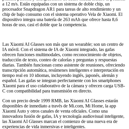
a 12 m/s. Están equipadas con un sistema de doble chip, un
procesador Snapdragon AR1 para tareas de alto rendimiento y un
chip de bajo consumo con el sistema operativo Vela de Xiaomi. El
dispositivo integra una batería de 263 mAh que ofrece hasta 8,6
horas de uso, casi el doble que la competencia.
Las Xiaomi AI Glasses son más que un wearable; son un centro de
IA móvil. Con el sistema de IA de Xiaomi integrado, las gafas
ofrecen funciones multimodales, como reconocimiento de objetos,
traducción de texto, conteo de calorías y preguntas y respuestas
diarias. También funcionan como asistente de reuniones, ofreciendo
transcripción automática, resúmenes inteligentes e interpretación en
tiempo real en 10 idiomas, incluyendo inglés, japonés, alemán y
español. Las gafas se integran perfectamente con los smartphones
Xiaomi para el uso colaborativo de la cámara y ofrecen carga USB-
C con compatibilidad para transmisión en directo.
Con un precio desde 1999 RMB, las Xiaomi AI Glasses estarán
disponibles de inmediato a través de Mi.com, Mi Home, la app
Xiaomi Auto y otros canales de venta oficiales. Como una
innovadora fusión de gafas, IA y tecnología audiovisual inteligente,
las Xiaomi AI Glasses marcan el comienzo de una nueva era de
experiencias de vida inmersivas e inteligentes.