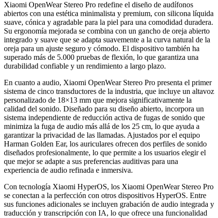
Xiaomi OpenWear Stereo Pro redefine el diseño de audífonos
abiertos con una estética minimalista y premium, con silicona líquida
suave, cónica y agradable para la piel para una comodidad duradera.
Su ergonomía mejorada se combina con un gancho de oreja abierto
integrado y suave que se adapta suavemente a la curva natural de la
oreja para un ajuste seguro y cómodo. El dispositivo también ha
superado más de 5.000 pruebas de flexión, lo que garantiza una
durabilidad confiable y un rendimiento a largo plazo.
En cuanto a audio, Xiaomi OpenWear Stereo Pro presenta el primer
sistema de cinco transductores de la industria, que incluye un altavoz
personalizado de 18×13 mm que mejora significativamente la
calidad del sonido. Diseñado para su diseño abierto, incorpora un
sistema independiente de reducción activa de fugas de sonido que
minimiza la fuga de audio más allá de los 25 cm, lo que ayuda a
garantizar la privacidad de las llamadas. Ajustados por el equipo
Harman Golden Ear, los auriculares ofrecen dos perfiles de sonido
diseñados profesionalmente, lo que permite a los usuarios elegir el
que mejor se adapte a sus preferencias auditivas para una
experiencia de audio refinada e inmersiva.
Con tecnología Xiaomi HyperOS, los Xiaomi OpenWear Stereo Pro
se conectan a la perfección con otros dispositivos HyperOS. Entre
sus funciones adicionales se incluyen grabación de audio integrada y
traducción y transcripción con IA, lo que ofrece una funcionalidad