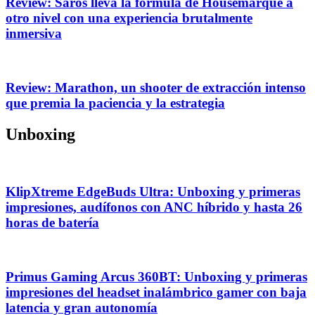
Review: Saros lleva la fórmula de Housemarque a
otro nivel con una experiencia brutalmente
inmersiva
Review: Marathon, un shooter de extracción intenso
que premia la paciencia y la estrategia
Unboxing
KlipXtreme EdgeBuds Ultra: Unboxing y primeras
impresiones, audífonos con ANC híbrido y hasta 26
horas de batería
Primus Gaming Arcus 360BT: Unboxing y primeras
impresiones del headset inalámbrico gamer con baja
latencia y gran autonomía