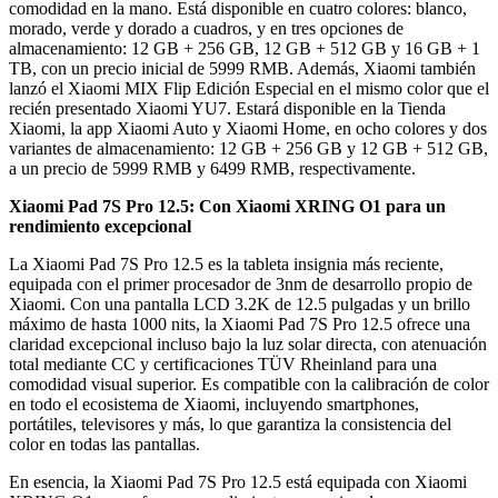
comodidad en la mano. Está disponible en cuatro colores: blanco,
morado, verde y dorado a cuadros, y en tres opciones de
almacenamiento: 12 GB + 256 GB, 12 GB + 512 GB y 16 GB + 1
TB, con un precio inicial de 5999 RMB. Además, Xiaomi también
lanzó el Xiaomi MIX Flip Edición Especial en el mismo color que el
recién presentado Xiaomi YU7. Estará disponible en la Tienda
Xiaomi, la app Xiaomi Auto y Xiaomi Home, en ocho colores y dos
variantes de almacenamiento: 12 GB + 256 GB y 12 GB + 512 GB,
a un precio de 5999 RMB y 6499 RMB, respectivamente.
Xiaomi Pad 7S Pro 12.5: Con Xiaomi XRING O1 para un
rendimiento excepcional
La Xiaomi Pad 7S Pro 12.5 es la tableta insignia más reciente,
equipada con el primer procesador de 3nm de desarrollo propio de
Xiaomi. Con una pantalla LCD 3.2K de 12.5 pulgadas y un brillo
máximo de hasta 1000 nits, la Xiaomi Pad 7S Pro 12.5 ofrece una
claridad excepcional incluso bajo la luz solar directa, con atenuación
total mediante CC y certificaciones TÜV Rheinland para una
comodidad visual superior. Es compatible con la calibración de color
en todo el ecosistema de Xiaomi, incluyendo smartphones,
portátiles, televisores y más, lo que garantiza la consistencia del
color en todas las pantallas.
En esencia, la Xiaomi Pad 7S Pro 12.5 está equipada con Xiaomi