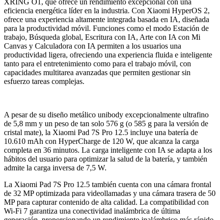
XRING O1, que ofrece un rendimiento excepcional con una
eficiencia energética líder en la industria. Con Xiaomi HyperOS 2,
ofrece una experiencia altamente integrada basada en IA, diseñada
para la productividad móvil. Funciones como el modo Estación de
trabajo, Búsqueda global, Escritura con IA, Arte con IA con Mi
Canvas y Calculadora con IA permiten a los usuarios una
productividad ligera, ofreciendo una experiencia fluida e inteligente
tanto para el entretenimiento como para el trabajo móvil, con
capacidades multitarea avanzadas que permiten gestionar sin
esfuerzo tareas complejas.
A pesar de su diseño metálico unibody excepcionalmente ultrafino
de 5,8 mm y un peso de tan solo 576 g (o 585 g para la versión de
cristal mate), la Xiaomi Pad 7S Pro 12.5 incluye una batería de
10.610 mAh con HyperCharge de 120 W, que alcanza la carga
completa en 36 minutos. La carga inteligente con IA se adapta a los
hábitos del usuario para optimizar la salud de la batería, y también
admite la carga inversa de 7,5 W.
La Xiaomi Pad 7S Pro 12.5 también cuenta con una cámara frontal
de 32 MP optimizada para videollamadas y una cámara trasera de 50
MP para capturar contenido de alta calidad. La compatibilidad con
Wi-Fi 7 garantiza una conectividad inalámbrica de última
generación, proporcionando un rendimiento inalámbrico más rápido