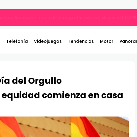
ble: el nuevo referente de los juegos de pelea por equipos llega 
Telefonía
Videojuegos
Tendencias
Motor
Panora
ía del Orgullo
 equidad comienza en casa