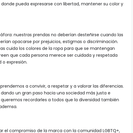
donde pueda expresarse con libertad, mantener su color y
áfora: nuestras prendas no deberían desteñirse cuando las
rían opacarse por prejuicios, estigmas o discriminación.
ras cuida los colores de la ropa para que se mantengan
reen que cada persona merece ser cuidada y respetada
d o expresión.
prendemos a convivir, a respetar y a valorar las diferencias.
s dando un gran paso hacia una sociedad más justa e
lo, queremos recordarles a todos que la diversidad también
Mademsa.
lizar el compromiso de la marca con la comunidad LGBTQ+,