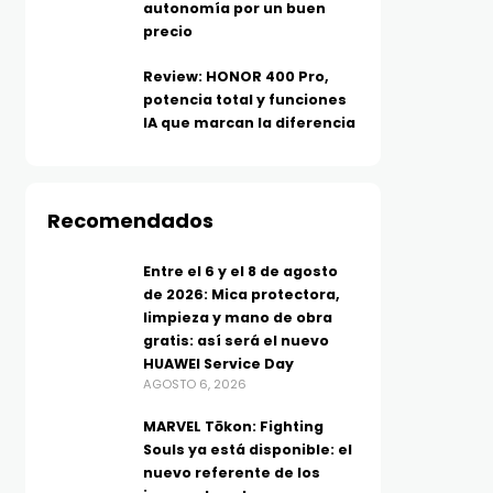
autonomía por un buen
precio
Review: HONOR 400 Pro,
potencia total y funciones
IA que marcan la diferencia
TECNOLOGÍA
TELEFONÍA
Más allá del MP3: ¿Qué es el
Los moto g evolucionan
Recomendados
audio Hi-Res y por qué tu
más batería, IA y func
música suena diferente?
inteligentes para el dí
Entre el 6 y el 8 de agosto
AGOSTO 5, 2026
día
de 2026: Mica protectora,
AGOSTO 5, 2026
limpieza y mano de obra
gratis: así será el nuevo
HUAWEI Service Day
AGOSTO 6, 2026
MARVEL Tōkon: Fighting
Souls ya está disponible: el
nuevo referente de los