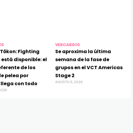
OS
VIDEOJUEGOS
Tōkon: Fighting
Se aproxima la última
 está disponible: el
semana de la fase de
ferente de los
grupos en el VCT Americas
e pelea por
Stage 2
AGOSTO 5, 2026
 llega con todo
2026