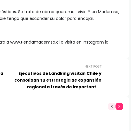
mésticos. Se trata de cómo queremos vivir. Y en Mademsa,
die tenga que esconder su color para encajar.
tra a www.tiendamademsa.cl o visita en Instagram la
NEXT POST
la
Ejecutivos de Landking visitan Chile y
consolidan su estrategia de expansión
regional a través de importantes
novedades