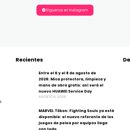
Síguenos en Instagram
Recientes
De
Entre el 6 y el 8 de agosto de
2026: Mica protectora, limpieza y
mano de obra gratis: así será el
nuevo HUAWEI Service Day
AGOSTO 6, 2026
e.
MARVEL Tōkon: Fighting Souls ya está
disponible: el nuevo referente de los
juegos de pelea por equipos llega
con todo