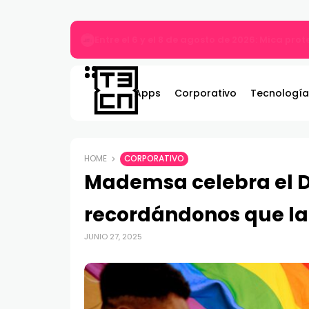
MARVEL Tōkon: Fighting Souls ya está disponi
Apps
Corporativo
Tecnología
HOME
CORPORATIVO
Mademsa celebra el D
recordándonos que la
JUNIO 27, 2025