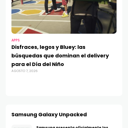
APPS
MO
Disfraces, legos y Bluey: las
G
búsquedas que dominan el delivery
c
para el Día del Niño
c
AGOSTO 7, 2026
in
AGO
Samsung Galaxy Unpacked
Samsung presenta oficialmente los