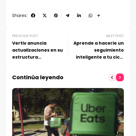
Shares:
PREVIOUS POST
NEXT POST
Vertiv anuncia
Aprende a hacerle un
actualizaciones en su
seguimiento
estructura
inteligente a tu ciclo
organizacional en
menstrual con el nuevo
América Latina con
smartwatch HUAWEI
Continúa leyendo
Nombramientos
WATCH 5
Estratégicos